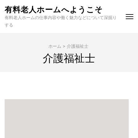
コ
有料老人ホームへようこそ
ン
有料老人ホームの仕事内容や働く魅力などについて深掘り
テ
する
ン
ツ
へ
ホーム
>
介護福祉士
ス
介護福祉士
キ
ッ
プ
(Enter
を
押
す)